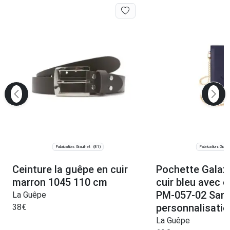
Fabrication: Graulhet
Fabrication: Graul
(81)
Ceinture la guêpe en cuir
Pochette Galax
marron 1045 110 cm
cuir bleu avec 
PM-057-02 San
La Guêpe
personnalisatio
38
€
La Guêpe