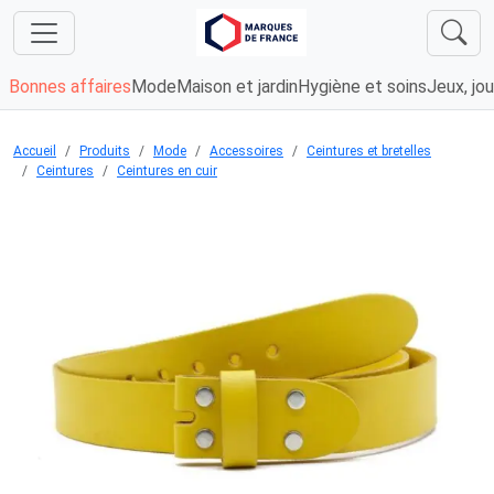
Bonnes affaires
Mode
Maison et jardin
Hygiène et soins
Jeux, jou
Accueil
Produits
Mode
Accessoires
Ceintures et bretelles
Ceintures
Ceintures en cuir