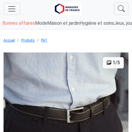
Bonnes affaires
Mode
Maison et jardin
Hygiène et soins
Jeux, jou
Accueil
Produits
PAT
1/5