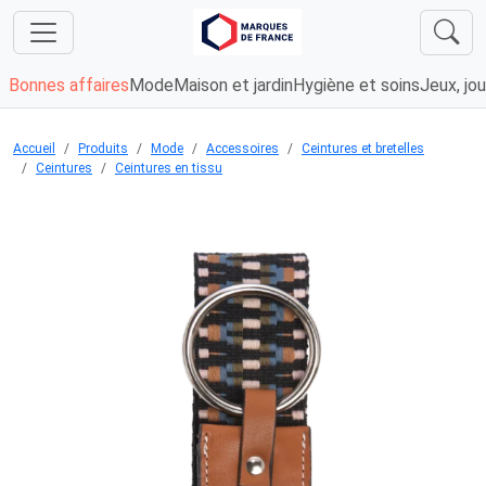
Bonnes affaires
Mode
Maison et jardin
Hygiène et soins
Jeux, jou
Accueil
Produits
Mode
Accessoires
Ceintures et bretelles
Ceintures
Ceintures en tissu