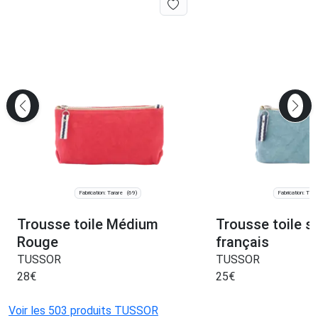
Fabrication: Tarare
Fabrication: Tara
(69)
Trousse toile Médium
Trousse toile s
Rouge
français
TUSSOR
TUSSOR
28
€
25
€
Voir les 503 produits TUSSOR