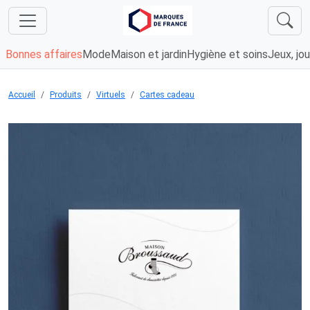
Bonnes affaires
Mode
Maison et jardin
Hygiène et soins
Jeux, jou
Accueil
Produits
Virtuels
Cartes cadeau