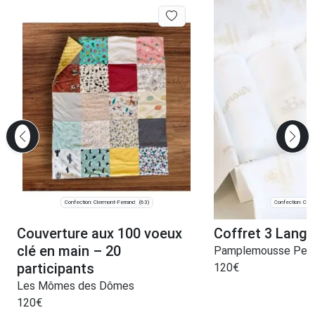
Confection: Clermont-Ferrand
Confection: Ceri
(63)
Couverture aux 100 voeux
Coffret 3 Lang
clé en main – 20
Pamplemousse Pel
participants
120
€
Les Mômes des Dômes
120
€