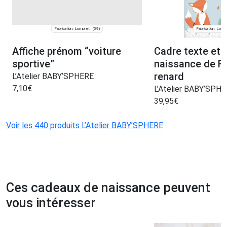
Fabrication: Lompret
Fabrication: Lomp
(59)
Affiche prénom “voiture
Cadre texte et 
sportive”
naissance de Ro
renard
L’Atelier BABY’SPHERE
7,10
€
L’Atelier BABY’SPH
39,95
€
Voir les 440 produits L’Atelier BABY’SPHERE
Ces cadeaux de naissance peuvent
vous intéresser