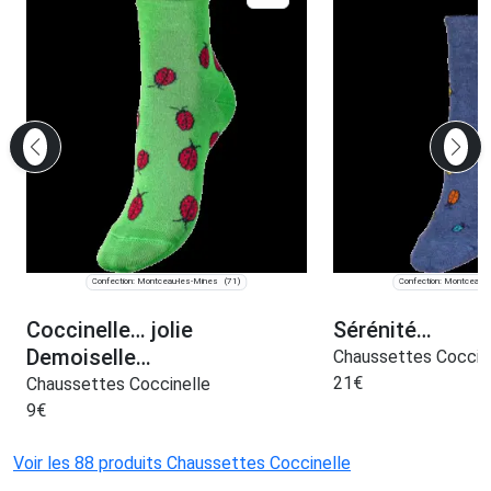
Confection: Montceau-les-Mines
Confection: Montceau-
(71)
Coccinelle… jolie
Sérénité…
Demoiselle…
Chaussettes Coccin
21
€
Chaussettes Coccinelle
9
€
Voir les 88 produits Chaussettes Coccinelle