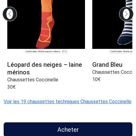
Confection: Montceau-les-Mines
Confection: Montceau-
(71)
Léopard des neiges – laine
Grand Bleu
mérinos
Chaussettes Coccin
10
€
Chaussettes Coccinelle
30
€
Voir les 19 chaussettes techniques Chaussettes Coccinelle
Acheter