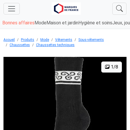
Bonnes affaires
Mode
Maison et jardin
Hygiène et soins
Jeux, jou
Accueil
Produits
Mode
Vêtements
Sous-vêtements
Chaussettes
Chaussettes techniques
1/8