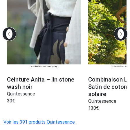
Confection: Roubaix
Confection: Roub
(59)
Ceinture Anita – lin stone
Combinaison L
wash noir
Satin de coton 
solaire
Quintessence
30
€
Quintessence
130
€
Voir les 391 produits Quintessence