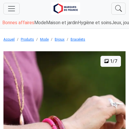
Bonnes affaires
Mode
Maison et jardin
Hygiène et soins
Jeux, jou
Accueil
Produits
Mode
Bijoux
Bracelets
1/7