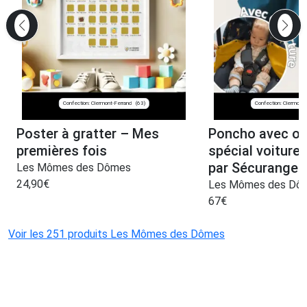
Confection: Clermont-Ferrand
Confection: Clermont-
(63)
Poster à gratter – Mes
Poncho avec ou
premières fois
spécial voiture
par Sécurange 
Les Mômes des Dômes
24,90
€
Les Mômes des Dô
67
€
Voir les 251 produits Les Mômes des Dômes