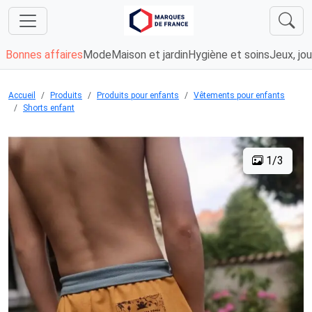
Bonnes affaires
Mode
Maison et jardin
Hygiène et soins
Jeux, jou
Accueil
Produits
Produits pour enfants
Vêtements pour enfants
Shorts enfant
1/3