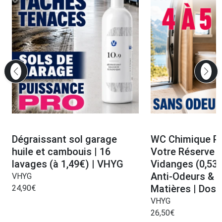
Dégraissant sol garage
WC Chimique Pro
huile et cambouis | 16
Votre Réserve 
lavages (à 1,49€) | VHYG
Vidanges (0,53 €
Anti-Odeurs & L
VHYG
Matières | Dos
24,90
€
VHYG
26,50
€