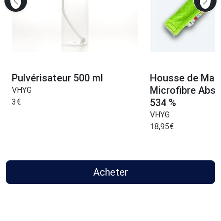
Pulvérisateur 500 ml
Housse de Man
Microfibre Abso
VHYG
534 %
3
€
VHYG
18,95
€
Acheter