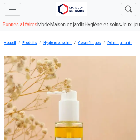
Bonnes affaires
Mode
Maison et jardin
Hygiène et soins
Jeux, jou
Accueil
Produits
Hygiène et soins
Cosmétiques
Démaquillants