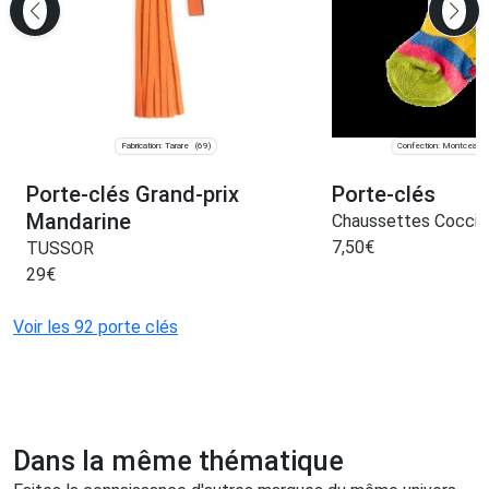
Fabrication: Tarare
Confection: Montceau-
(69)
Porte-clés Grand-prix
Porte-clés
Mandarine
Chaussettes Coccin
7,50
€
TUSSOR
29
€
Voir les 92 porte clés
Dans la même thématique