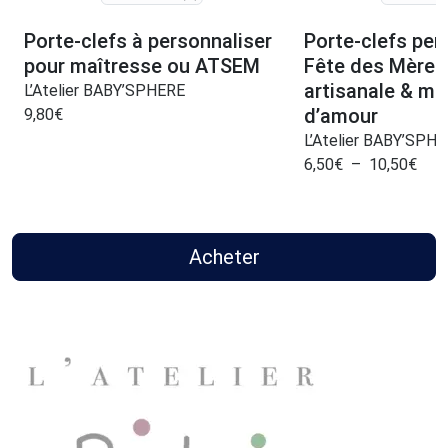
Porte-clefs à personnaliser
Porte‑clefs per
pour maîtresse ou ATSEM
Fête des Mères
artisanale & m
L’Atelier BABY’SPHERE
d’amour
9,80
€
L’Atelier BABY’SPH
6,50
€
–
10,50
€
Acheter