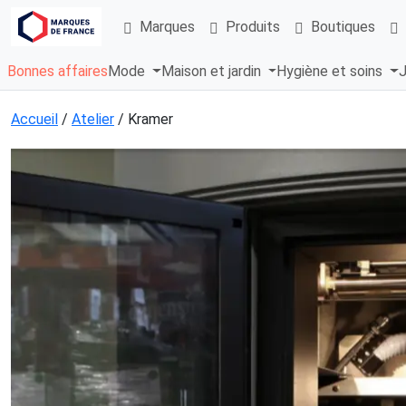
Marques
Produits
Boutiques
Bonnes affaires
Mode
Maison et jardin
Hygiène et soins
J
Accueil
/
Atelier
/ Kramer