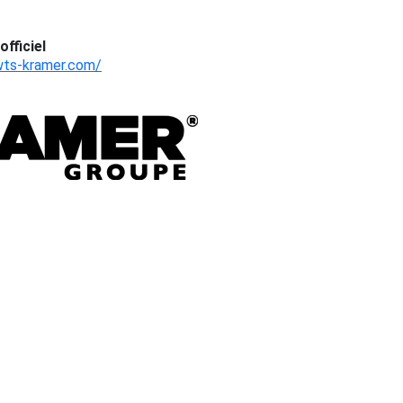
officiel
wts-kramer.com/