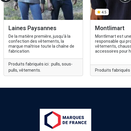
4.5
Laines Paysannes
Montlimart
De la matière première, jusqu'à la
Montlimart est un
confection des vêtements, la
responsable qui p
marque maîtrise toute la chaîne de
vêtements, chauss
fabrication.
accessoires pour 
à moins de 2000km
made in France, da
Produits fabriqués ici : pulls, sous-
plus durables (natur
pulls, vêtements.
Produits fabriqués ic
recyclées) et qui p
abeilles de la régio