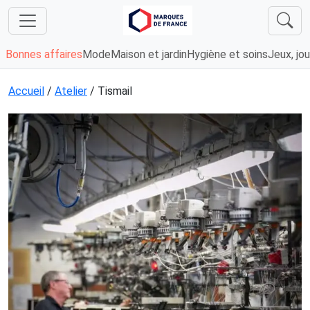
Bonnes affaires
Mode
Maison et jardin
Hygiène et soins
Jeux, jou
Accueil
/
Atelier
/ Tismail