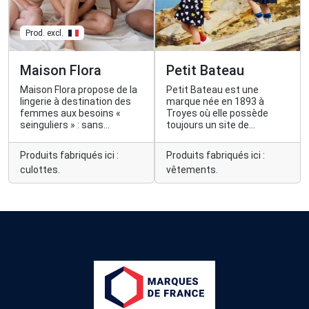
Prod. excl.
Maison Flora
Petit Bateau
Maison Flora propose de la
Petit Bateau est une
lingerie à destination des
marque née en 1893 à
femmes aux besoins «
Troyes où elle possède
seinguliers » : sans
toujours un site de
armature et facile à porter,
production.
notamment après une
Produits fabriqués ici :
Produits fabriqués ici :
opération du bras ou un
culottes.
vêtements.
cancer du sein.