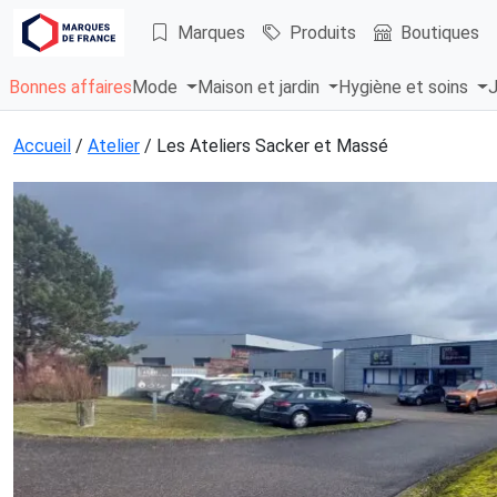
Marques
Produits
Boutiques
Bonnes affaires
Mode
Maison et jardin
Hygiène et soins
J
Accueil
/
Atelier
/ Les Ateliers Sacker et Massé