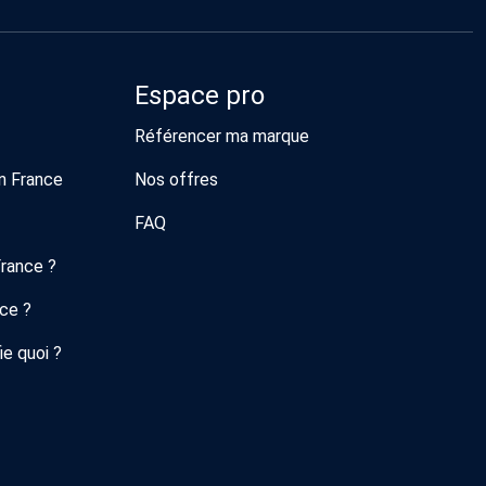
Espace pro
Référencer ma marque
n France
Nos offres
FAQ
France ?
nce ?
ie quoi ?