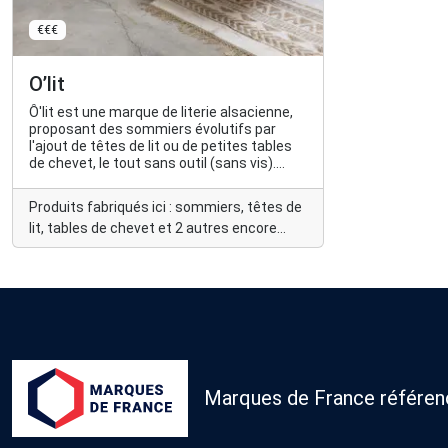
€€€
O’lit
Ô'lit est une marque de literie alsacienne,
proposant des sommiers évolutifs par
l'ajout de têtes de lit ou de petites tables
de chevet, le tout sans outil (sans vis).
Etudié pour les dormeurs.euses
électrosensibles, les concepts de lits ne
Produits fabriqués ici : sommiers, têtes de
contiennent pas de fixations métalliques.
lit, tables de chevet et 2 autres encore...
Marques de France référence