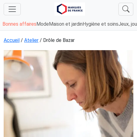
Bonnes affaires
Mode
Maison et jardin
Hygiène et soins
Jeux, jou
Accueil
/
Atelier
/ Drôle de Bazar