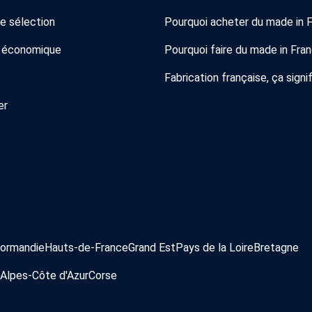
de sélection
Pourquoi acheter du made in 
 économique
Pourquoi faire du made in Fra
Fabrication française, ça signif
er
ormandie
Hauts-de-France
Grand Est
Pays de la Loire
Bretagne
Alpes-Côte d'Azur
Corse