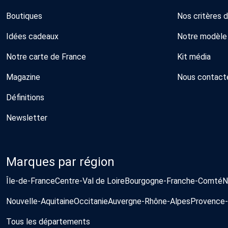
Boutiques
Nos critères 
Idées cadeaux
Notre modèle
Notre carte de France
Kit média
Magazine
Nous contact
Définitions
Newsletter
Marques par région
Île-de-France
Centre-Val de Loire
Bourgogne-Franche-Comté
N
Nouvelle-Aquitaine
Occitanie
Auvergne-Rhône-Alpes
Provence-
Tous les départements