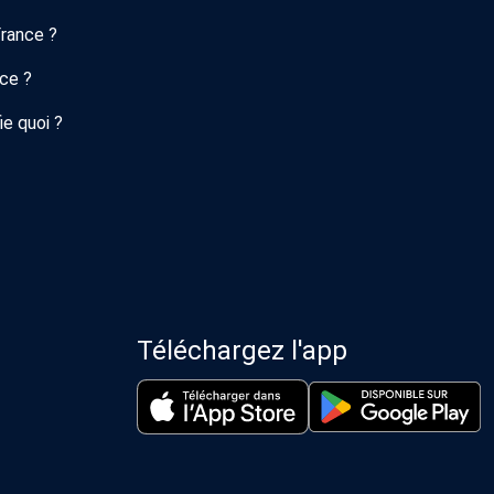
France ?
nce ?
ie quoi ?
Téléchargez l'app