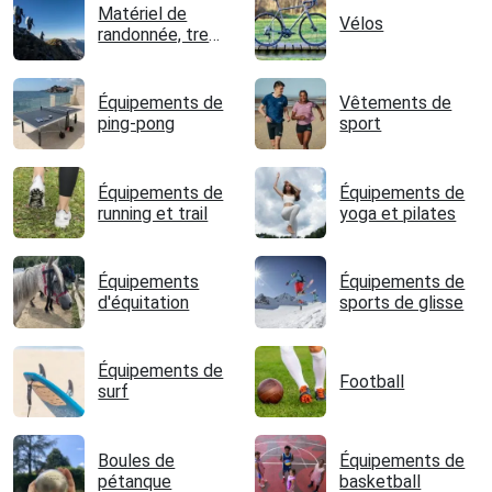
Matériel de
Vélos
randonnée, trek
et camping
Équipements de
Vêtements de
ping-pong
sport
Équipements de
Équipements de
running et trail
yoga et pilates
Équipements
Équipements de
d'équitation
sports de glisse
Équipements de
Football
surf
Boules de
Équipements de
pétanque
basketball