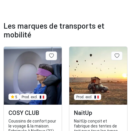
Les marques de transports et
mobilité
Prod. excl.
5
Prod. excl.
COSY CLUB
NaïtUp
Coussins de confort pour
NaïtUp conçoit et
le voyage & la maison.
fabrique des tentes de