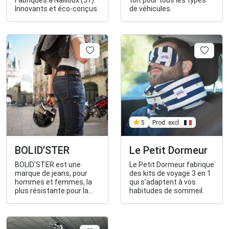
Fabriqués à Nailloux (31).
toit pour tous les types
Innovants et éco-conçus.
de véhicules.
Prod. excl.
5
BOLID’STER
Le Petit Dormeur
BOLID'STER est une
Le Petit Dormeur fabrique
marque de jeans, pour
des kits de voyage 3 en 1
hommes et femmes, la
qui s’adaptent à vos
plus résistante pour la
habitudes de sommeil.
pratique et la protection
des motards.