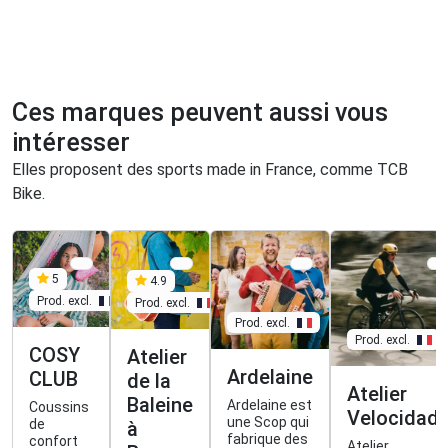
Ces marques peuvent aussi vous
intéresser
Elles proposent des sports made in France, comme TCB
Bike.
5
4.9
Prod. excl.
Prod. excl.
Prod. excl.
Prod. excl.
COSY
Atelier
Ardelaine
CLUB
de la
Atelier
Baleine
Ardelaine est
Coussins
Velocidad
une Scop qui
de
à
fabrique des
confort
Atelier