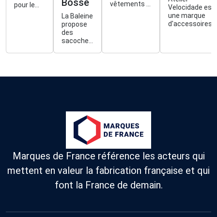
Bosse
vêtements &
pour le
Velocidade est
des articles
voyage &
une marque
La Baleine
de literie en
la
d'accessoires
propose
pure laine du
maison.
de vélos, qui
des
Massif
Fabriqués
confectionne à
sacoches
Central
à Nailloux
la main des
de vélo
(31).
sacoches
sobres et
Innovants
bikepacking.
colorées.
et éco-
Elles sont
conçus.
éditées
en petites
séries,
rendues
pièce
unique
par une
broderie
Baleine.
Marques de France référence les acteurs qui
mettent en valeur la fabrication française et qui
font la France de demain.