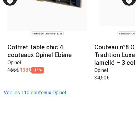
Fabrication: Chambéry
Fabrication: Cham
(73)
Coffret Table chic 4
Couteau n°8 OP
couteaux Opinel Ebène
Tradition Luxe 
lamellé – 3 colo
Opinel
165
€
138
€
Opinel
-16%
34,50
€
Voir les 110 couteaux Opinel