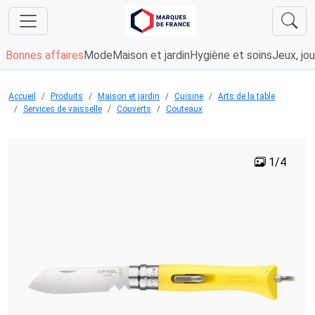
Bonnes affaires
Mode
Maison et jardin
Hygiène et soins
Jeux, jou
Accueil
Produits
Maison et jardin
Cuisine
Arts de la table
Services de vaisselle
Couverts
Couteaux
1/4