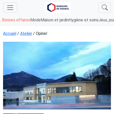
Bonnes affaires
Mode
Maison et jardin
Hygiène et soins
Jeux, jou
Accueil
/
Atelier
/ Opinel