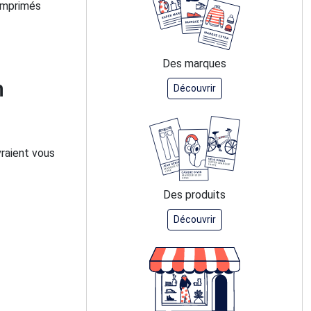
comprimés
Des marques
n
Découvrir
vraient vous
Des produits
Découvrir