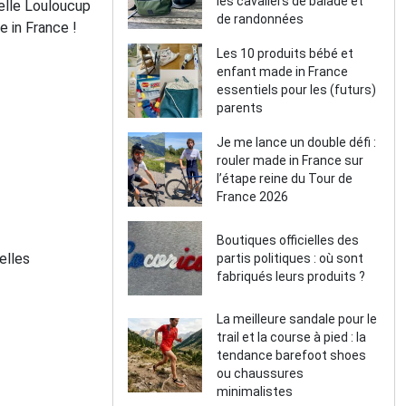
les cavaliers de balade et
uelle Louloucup
de randonnées
e in France !
Les 10 produits bébé et
enfant made in France
essentiels pour les (futurs)
parents
Je me lance un double défi :
rouler made in France sur
l’étape reine du Tour de
France 2026
Boutiques officielles des
elles
partis politiques : où sont
fabriqués leurs produits ?
La meilleure sandale pour le
trail et la course à pied : la
tendance barefoot shoes
ou chaussures
minimalistes