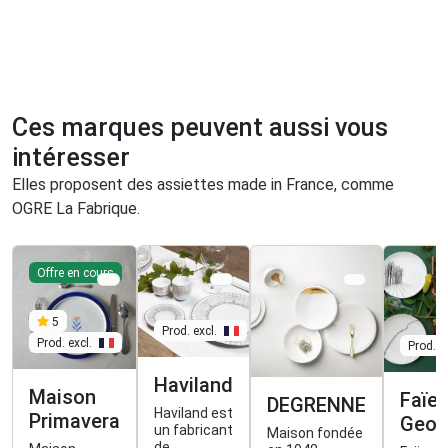
Ces marques peuvent aussi vous
intéresser
Elles proposent des assiettes made in France, comme
OGRE La Fabrique.
Offre en cours
5
Prod. excl.
Prod. excl.
Prod. ex
Haviland
Maison
Faïen
DEGRENNE
Haviland est
Primavera
Geor
un fabricant
Maison fondée
de