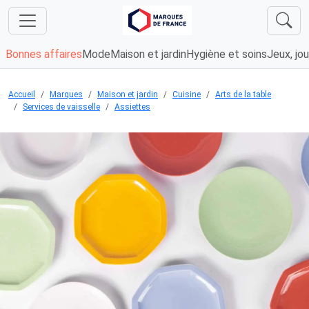
Bonnes affaires
Mode
Maison et jardin
Hygiène et soins
Jeux, jou
Accueil
Marques
Maison et jardin
Cuisine
Arts de la table
Services de vaisselle
Assiettes
Chargement...