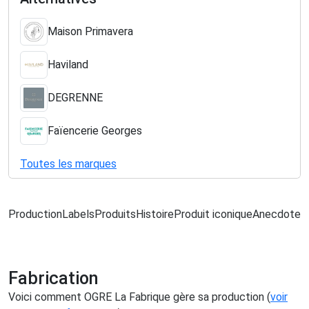
Maison Primavera
Haviland
DEGRENNE
Faïencerie Georges
Toutes les marques
Production
Labels
Produits
Histoire
Produit iconique
Anecdote
L
Fabrication
Voici comment OGRE La Fabrique gère sa production (
voir