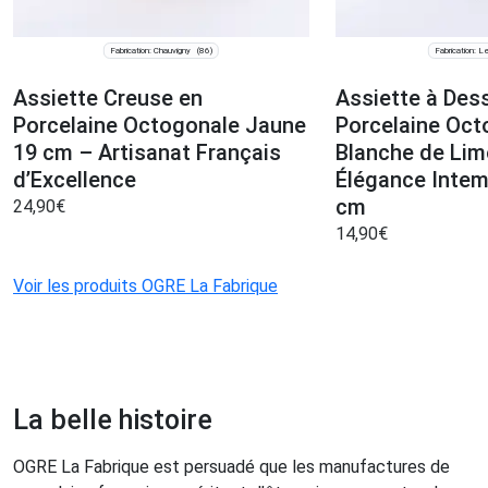
Fabrication: Chauvigny
Fabrication: L
(86)
Assiette Creuse en
Assiette à Des
Porcelaine Octogonale Jaune
Porcelaine Oct
19 cm – Artisanat Français
Blanche de Li
d’Excellence
Élégance Intem
cm
24,90
€
14,90
€
Voir les produits OGRE La Fabrique
La belle histoire
OGRE La Fabrique est persuadé que les manufactures de