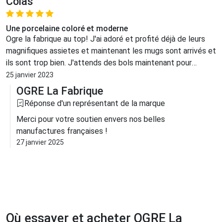
Colas
Une porcelaine coloré et moderne
Ogre la fabrique au top! J'ai adoré et profité déjà de leurs
magnifiques assietes et maintenant les mugs sont arrivés et
ils sont trop bien. J'attends des bols maintenant pour
completer mon service :-) Continuez comme ca c'est super!
25 janvier 2023
Bravo !
OGRE La Fabrique
Réponse d'un représentant de la marque
Merci pour votre soutien envers nos belles
manufactures françaises !
27 janvier 2025
Où essayer et acheter OGRE La