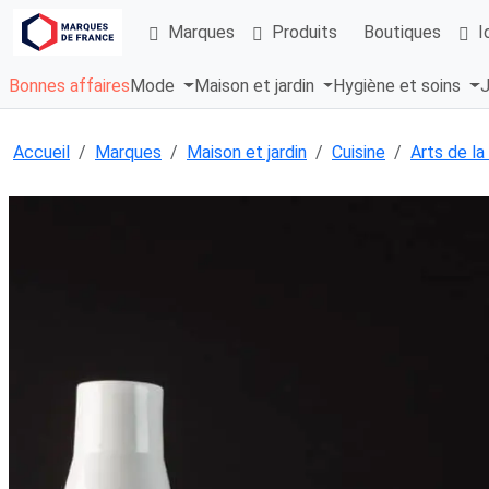
Marques
Produits
Boutiques
I
Bonnes affaires
Mode
Maison et jardin
Hygiène et soins
J
Accueil
Marques
Maison et jardin
Cuisine
Arts de la