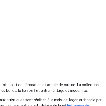
 fois objet de décoration et article de cuisine. La collection
us belles, le lien parfait entre héritage et modernité.
vaux artistiques sont réalisés à la main, de façon artisanale par
és. La manufacture est titulaire du label
Entreprise du