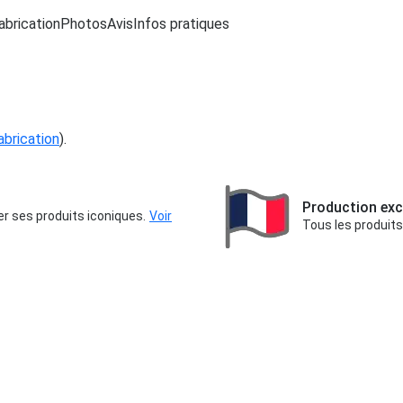
abrication
Photos
Avis
Infos pratiques
fabrication
).
Production exc
er ses produits iconiques.
Voir
Tous les produits