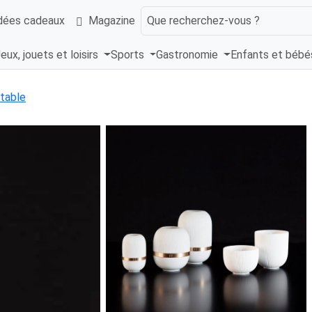
dées cadeaux
Magazine
Que recherchez-vous ?
eux, jouets et loisirs
Sports
Gastronomie
Enfants et béb
 table