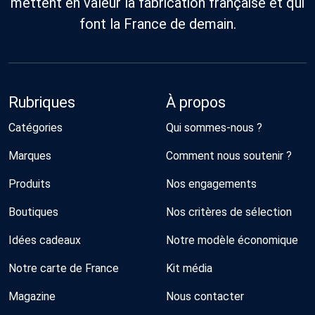
mettent en valeur la fabrication française et qui
sont conçus
innovation. Au
pour
cœur de son
font la France de demain.
s’adapter à
identité,
tous et
l’Add’Up
accompagner
System
chaque
réinvente
aventure du
l’usage du
quotidien.
sac grâce à
Rubriques
À propos
des
accessoires
Catégories
Qui sommes-nous ?
modulables
et organisés.
Sacs,
Marques
Comment nous soutenir ?
pochettes,
étuis ou
Produits
Nos engagements
ceintures :
chaque
Boutiques
Nos critères de sélection
création
reflète un
équilibre
Idées cadeaux
Notre modèle économique
subtil entre
élégance et
Notre carte de France
Kit média
modernité.
Magazine
Nous contacter