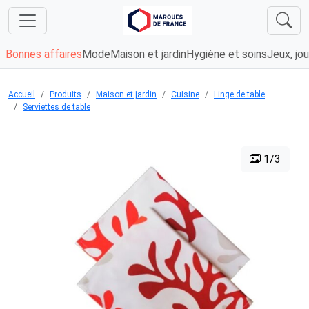
Bonnes affaires
Mode
Maison et jardin
Hygiène et soins
Jeux, jou
Accueil
Produits
Maison et jardin
Cuisine
Linge de table
Serviettes de table
1/3