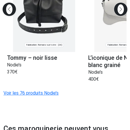
Fabrication: Romans-sur-Isère
Fabrication: Romans-s
(26)
Tommy – noir lisse
L’iconique de No
blanc grainé
Nodie’s
370
€
Nodie’s
400
€
Voir les 76 produits Nodie’s
Ces maroquinerie peuvent vous