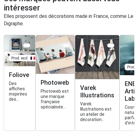
intéresser
Elles proposent des décorations made in France, comme Le
Digraphe.
Prod. excl.
Prod. e
Foliove
Photoweb
ENE
Des
Varek
affiches
Arti
Photoweb est
inspirées
Illustrations
une marque
Labo
des
française
Varek
voyages,
spécialisée
Cosmé
Illustrations est
imaginées
dans
nature
un atelier de
par Marie
l’impression
parfu
décoration
Troff et
photo en ligne,
d’intér
inspiré par la vie
imprimées
proposant
créés 
marine et initié
en
tirages,
Breta
par deux frères
Occitanie.