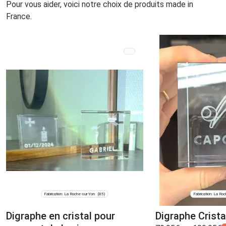
Pour vous aider, voici notre choix de produits made in
France.
Fabrication: La Roche-sur-Yon
Fabrication: La Ro
(85)
Digraphe en cristal pour
Digraphe Cristal