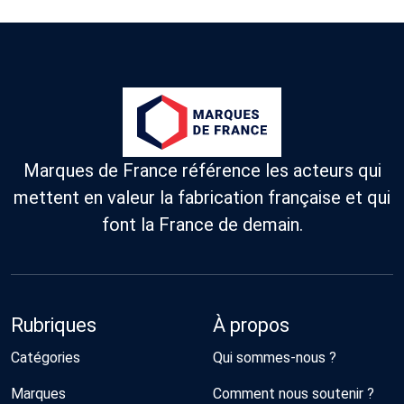
albums et
notre
peintres &
cadeaux
laborat
pêcheurs.
personnalisés.
inspiré
Terre 
Mer.
Marques de France référence les acteurs qui
mettent en valeur la fabrication française et qui
font la France de demain.
Rubriques
À propos
Catégories
Qui sommes-nous ?
Marques
Comment nous soutenir ?