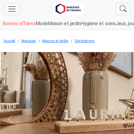
Bonnes affaires
Mode
Maison et jardin
Hygiène et soins
Jeux, jou
Accueil
Marques
Maison et jardin
Décorations
Chargement...
Previous
Next