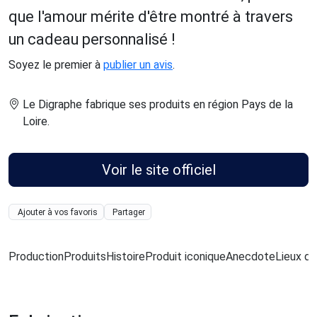
que l'amour mérite d'être montré à travers
un cadeau personnalisé !
Soyez le premier à
publier un avis
.
Le Digraphe fabrique ses produits en région Pays de la
Loire
.
Voir le site officiel
Ajouter à vos favoris
Partager
Production
Produits
Histoire
Produit iconique
Anecdote
Lieux de