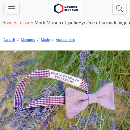
Bonnes affaires
Mode
Maison et jardin
Hygiène et soins
Jeux, jou
Accueil
Marques
Mode
Accessoires
Chargement...