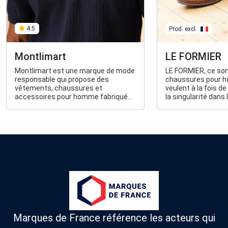
4.5
Prod. excl.
Montlimart
LE FORMIER
Montlimart est une marque de mode
LE FORMIER, ce so
responsable qui propose des
chaussures pour 
vêtements, chaussures et
veulent à la fois de
accessoires pour homme fabriqués
la singularité dans l
à moins de 2000kms dont 80% de
made in France, dans des matières
plus durables (naturelles, bio,
recyclées) et qui parraine des
abeilles de la région nantaise.
Marques de France référence les acteurs qui