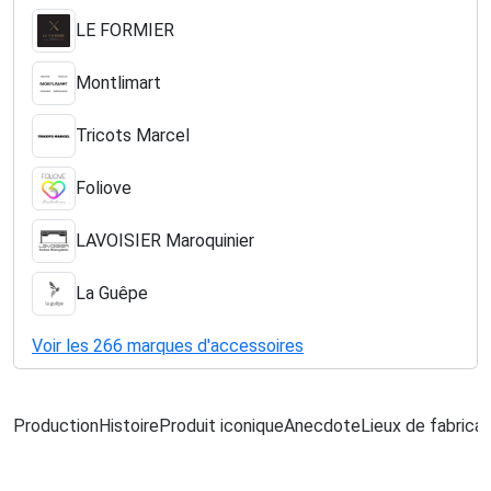
LE FORMIER
Montlimart
Tricots Marcel
Foliove
LAVOISIER Maroquinier
La Guêpe
Voir les 266 marques d'accessoires
Production
Histoire
Produit iconique
Anecdote
Lieux de fabricat