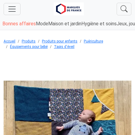
Bonnes affaires
Mode
Maison et jardin
Hygiène et soins
Jeux, jou
Accueil
Produits
Produits pour enfants
Puériculture
Équipements pour bébé
Tapis d'éveil