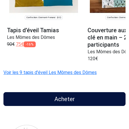
Confection: Clermont-Ferrand
Confection: Clermont-
(63)
Tapis d’éveil Tamias
Couverture aux
clé en main – 2
Les Mômes des Dômes
participants
90
€
75
€
-16%
Les Mômes des Dô
120
€
Voir les 9 tapis d'éveil Les Mômes des Dômes
Acheter