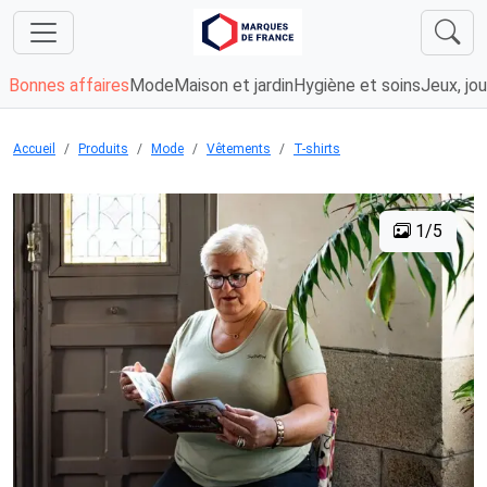
Bonnes affaires
Mode
Maison et jardin
Hygiène et soins
Jeux, jou
Accueil
Produits
Mode
Vêtements
T-shirts
1/5