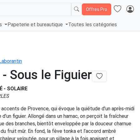
Offres Pro
és
Papeterie et bureautique
Toutes les catégories
Laborantin
 - Sous le Figuier
É - SOLAIRE
ARLES
 accents de Provence, qui évoque la quiétude d’un après-midi
e d’un figuier. Allongé dans un hamac, on perçoit la fraîcheur
lue des branches, bientôt enveloppée par la douceur charnue
u fruit mûr. En fond, la fève tonka et l’accord ambré
chaleur veloutée, pour un sillage à la fois apaisant et