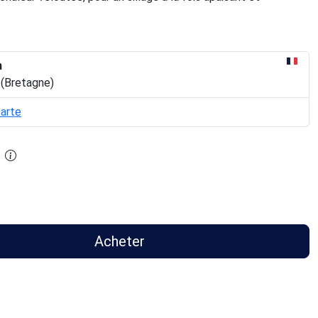
n
 (Bretagne)
carte
Acheter