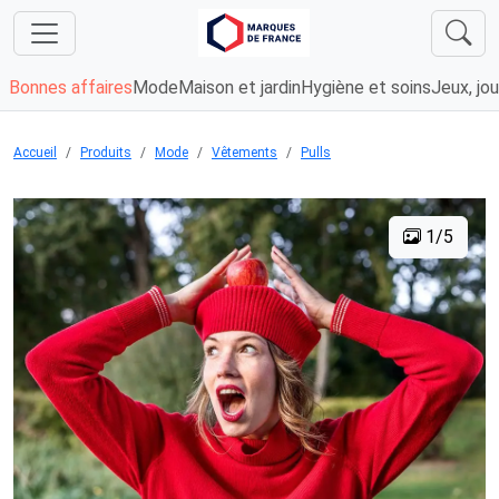
Bonnes affaires
Mode
Maison et jardin
Hygiène et soins
Jeux, jou
Accueil
Produits
Mode
Vêtements
Pulls
1/5