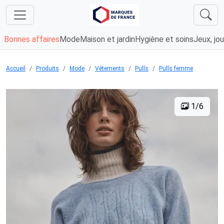
Bonnes affaires
Mode
Maison et jardin
Hygiène et soins
Jeux, jou
Accueil
Produits
Mode
Vêtements
Pulls
Pulls femme
1/6