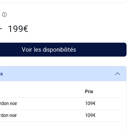
–
199
€
Voir les disponibilités
ix
Prix
rdon noir
109
€
rdon noir
109
€