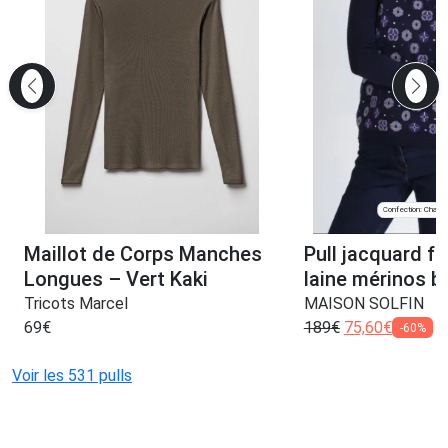
Confection: Chanve
Maillot de Corps Manches
Pull jacquard 
Longues – Vert Kaki
laine mérinos b
Tricots Marcel
MAISON SOLFIN
69
€
189
€
75,60
€
-60%
Voir les 531 pulls