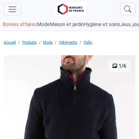
Bonnes affaires
Mode
Maison et jardin
Hygiène et soins
Jeux, jou
Accueil
Produits
Mode
Vêtements
Pulls
1/6