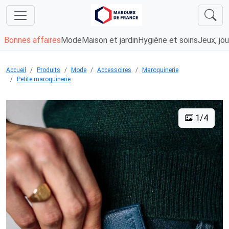
Bonnes affaires
Mode
Maison et jardin
Hygiène et soins
Jeux, jou
Accueil
Produits
Mode
Accessoires
Maroquinerie
Petite maroquinerie
1/4