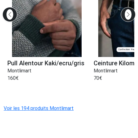
Confection: Fougè
Pull Alentour Kaki/ecru/gris
Ceinture Kilome
Montlimart
Montlimart
160
€
70
€
Voir les 194 produits Montlimart