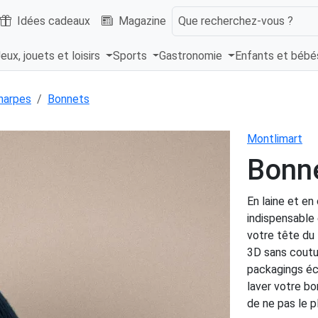
Idées cadeaux
Magazine
Que recherchez-vous ?
eux, jouets et loisirs
Sports
Gastronomie
Enfants et béb
harpes
Bonnets
Montlimart
Bonne
En laine et e
indispensable 
votre tête du
3D sans coutu
packagings éc
laver votre bo
de ne pas le p