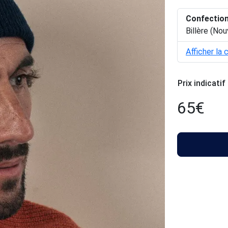
Confectio
Billère (Nou
Afficher la 
Prix indicatif
65
€