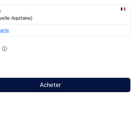
n
velle-Aquitaine)
carte
Acheter