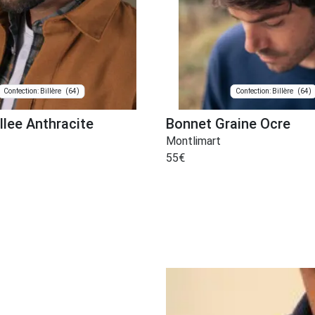
(64)
(64)
Confection: Billère
Confection: Billère
llee Anthracite
Bonnet Graine Ocre
Montlimart
55
€