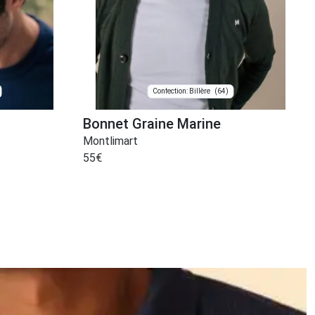
(64)
Confection: Billère
Bonnet Graine Marine
Montlimart
55
€