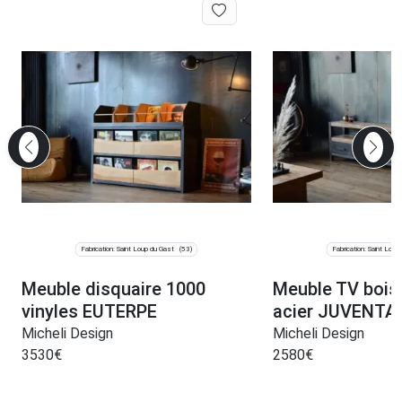
Fabrication: Saint Loup du Gast
Fabrication: Saint Loup
(53)
Meuble disquaire 1000
Meuble TV bois 
vinyles EUTERPE
acier JUVENTA
Micheli Design
Micheli Design
3530
€
2580
€