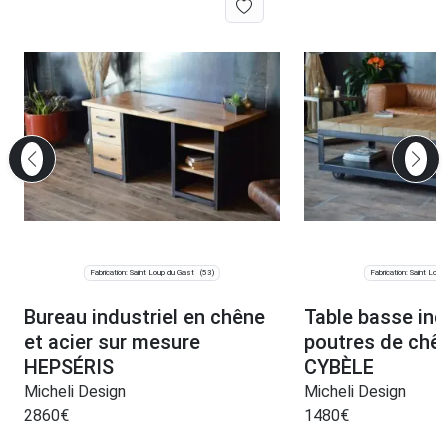
Fabrication: Saint Loup du Gast
Fabrication: Saint Loup
(53)
Bureau industriel en chêne
Table basse indu
et acier sur mesure
poutres de chên
HEPSÉRIS
CYBÈLE
Micheli Design
Micheli Design
2860
€
1480
€