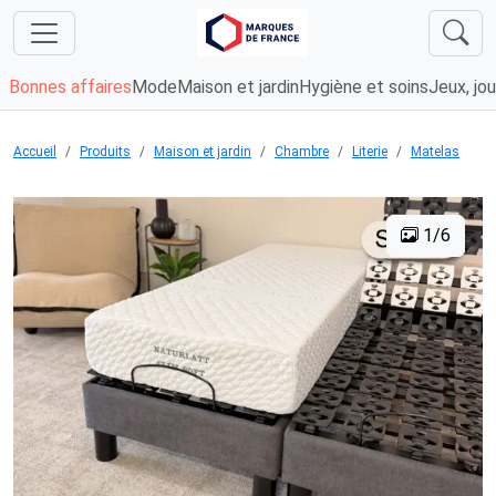
Bonnes affaires
Mode
Maison et jardin
Hygiène et soins
Jeux, jou
Accueil
Produits
Maison et jardin
Chambre
Literie
Matelas
1/6