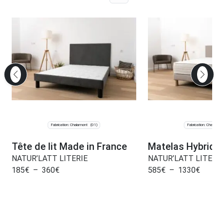
Fabrication: Chalamont
Fabrication: Chala
(01)
Tête de lit Made in France
Matelas Hybrid
NATUR’LATT LITERIE
NATUR’LATT LITER
185
€
–
360
€
585
€
–
1330
€