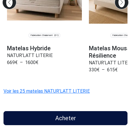
Fabrication: Chalamont
Fabrication: Chala
(01)
Matelas Hybride
Matelas Mouss
Résilience
NATUR’LATT LITERIE
669
€
–
1600
€
NATUR’LATT LITER
330
€
–
615
€
Voir les 25 matelas NATUR’LATT LITERIE
Acheter