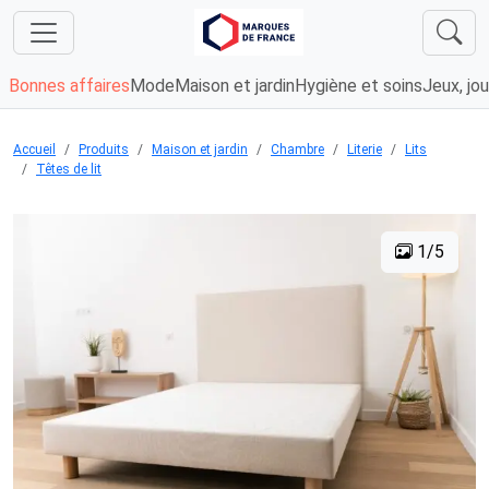
Bonnes affaires
Mode
Maison et jardin
Hygiène et soins
Jeux, jou
Accueil
Produits
Maison et jardin
Chambre
Literie
Lits
Têtes de lit
1/5