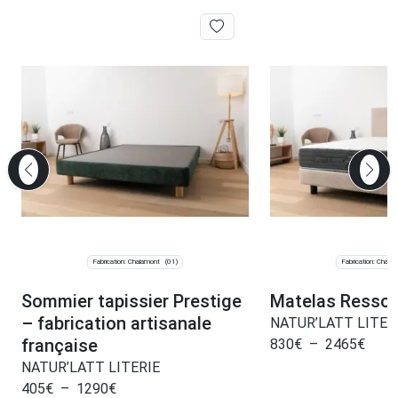
Fabrication: Chalamont
Fabrication: Chala
(01)
Sommier tapissier Prestige
Matelas Ressor
– fabrication artisanale
NATUR’LATT LITER
française
830
€
–
2465
€
NATUR’LATT LITERIE
405
€
–
1290
€