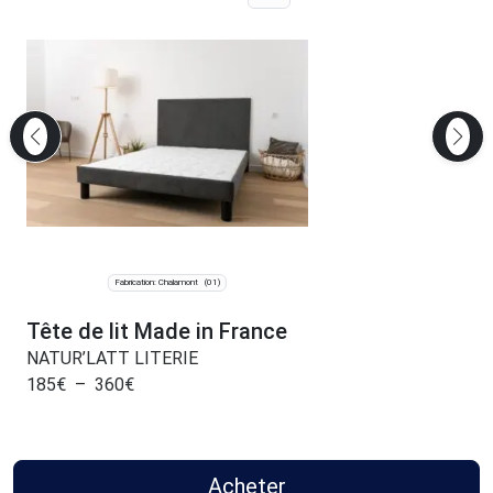
Fabrication: Chalamont
(01)
Tête de lit Made in France
NATUR’LATT LITERIE
185
€
–
360
€
Acheter