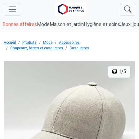
Bonnes affaires
Mode
Maison et jardin
Hygiène et soins
Jeux, jou
Accueil
Produits
Mode
Accessoires
Chapeaux, bérets et casquettes
Casquettes
1/5