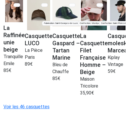
Fabrication: Saint-Georges-de-Luzençon
Confection: Montpellier
Confection: Saint-Pierre-d'E
(12)
(34)
La
Raffinée
Casquette
Casquette
La
Casque
unie
LUCO
Gaspard –
Casquette
moleski
beige
Tartan
Filet
Marcea
La Pièce
Tranquille
Marine
Française
Paris
Kiplay
Emile
89
€
Homme –
Vintage
Bleu de
85
€
Beige
59
€
Chauffe
85
€
Maison
Tricolore
35,90
€
Voir les 46 casquettes