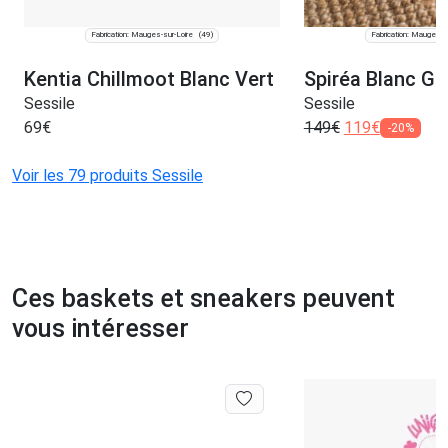
Fabrication: Mauges-sur-Loire
Fabrication: Mauges-s
(49)
Kentia Chillmoot Blanc Vert
Spiréa Blanc Gr
Sessile
Sessile
69
€
149
€
119
€
-20%
Voir les 79 produits Sessile
Ces baskets et sneakers peuvent
vous intéresser