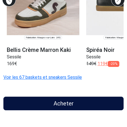
Fabrication: Mauges-sur-Loire
Fabrication: Mauges-s
(49)
Bellis Crème Marron Kaki
Spiréa Noir
Sessile
Sessile
169
€
149
€
119
€
-20%
Voir les 67 baskets et sneakers Sessile
Acheter