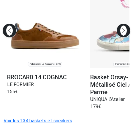
Fabrication: La Romagne
Fabrication: Couz
(49)
BROCARD 14 COGNAC
Basket Orsay- 
Métallisé Ciel /
LE FORMIER
Parme
155
€
UNIQUA L’Atelier
179
€
Voir les 134 baskets et sneakers