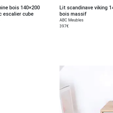
nine bois 140×200
Lit scandinave viking 
c escalier cube
bois massif
s
ABC Meubles
397
€