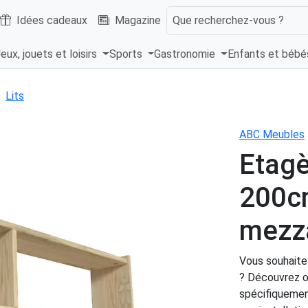
Idées cadeaux
Magazine
Que recherchez-vous ?
eux, jouets et loisirs
Sports
Gastronomie
Enfants et béb
Lits
ABC Meubles
Etagè
200cm
mezz
Vous souhaite
? Découvrez o
spécifiquemen