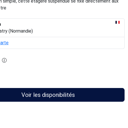
ion simple, cette étagère suspendue se fixe directement aux
tre
n
atry (Normandie)
carte
Voir les disponibilités