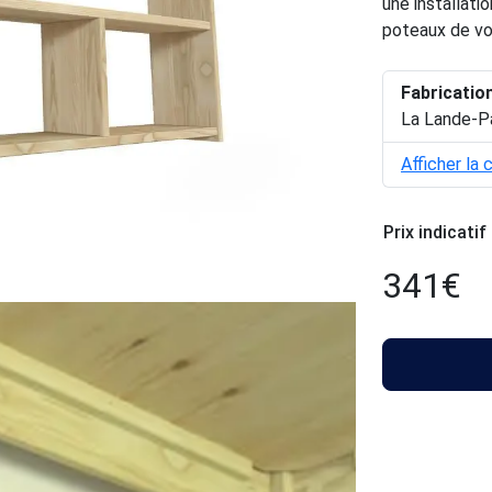
une installat
poteaux de vo
Fabricatio
La Lande-P
Afficher la 
Prix indicatif
341
€