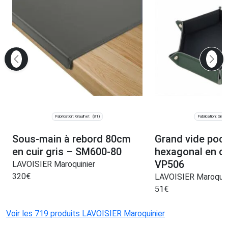
Fabrication: Graulhet
Fabrication: Graul
(81)
Sous-main à rebord 80cm
Grand vide poc
en cuir gris – SM600-80
hexagonal en cu
VP506
LAVOISIER Maroquinier
320
€
LAVOISIER Maroquin
51
€
Voir les 719 produits LAVOISIER Maroquinier