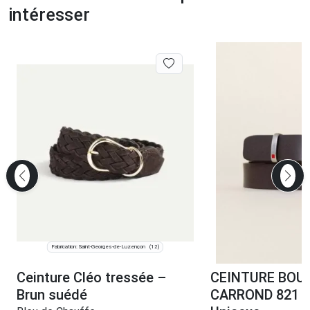
intéresser
Fabrication: Saint-Georges-de-Luzençon
(12)
Ceinture Cléo tressée –
CEINTURE BOU
Brun suédé
CARROND 821 c