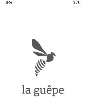
84
€
37
€