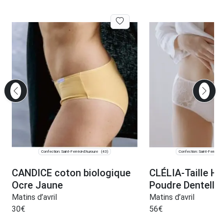
Confection: Saint-Ferréol-d'Auroure
Confection: Saint-Ferréol
(43)
CANDICE coton biologique
CLÉLIA-Taille H
Ocre Jaune
Poudre Dentelle
Matins d’avril
Matins d’avril
30
€
56
€