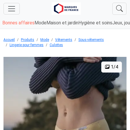
Bonnes affaires
Mode
Maison et jardin
Hygiène et soins
Jeux, jou
Accueil
Produits
Mode
Vêtements
Sous-vêtements
Lingerie pour femmes
Culottes
1/4