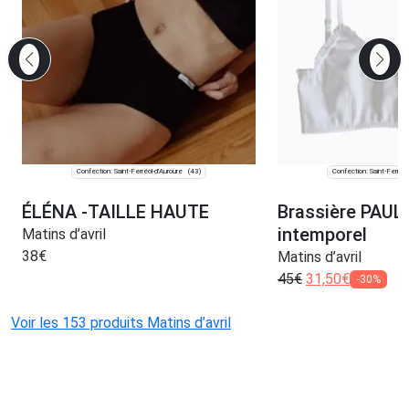
Confection: Saint-Ferréol-d'Auroure
Confection: Saint-Ferréol
(43)
ÉLÉNA -TAILLE HAUTE
Brassière PAUL
intemporel
Matins d’avril
38
€
Matins d’avril
45
€
31,50
€
-30%
Voir les 153 produits Matins d’avril