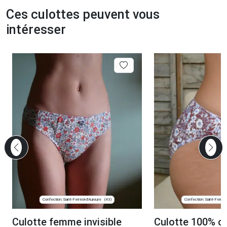
Ces culottes peuvent vous
intéresser
Confection: Saint-Ferréol-d'Auroure
Confection: Saint-Ferréol
(43)
Culotte femme invisible
Culotte 100% c